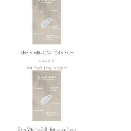
Skin Vitality-CMI° 24h Fluid
Preis
92,50 €
inkl. MwSt.
|
zzgl. Versand
Skin Vitality-24h Intensivpflege