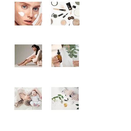
Gesicht
Make-up
Körper
Aromatherapie
Mami&Baby
Nahrungsergänzung