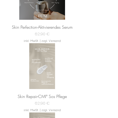
Skin Perfection-Aktivierendes Serum
Preis
62,90 €
inkl. MwSt.
|
zzgl. Versand
Skin Repair-CMI° Sos Pflege
Preis
62,90 €
inkl. MwSt.
|
zzgl. Versand