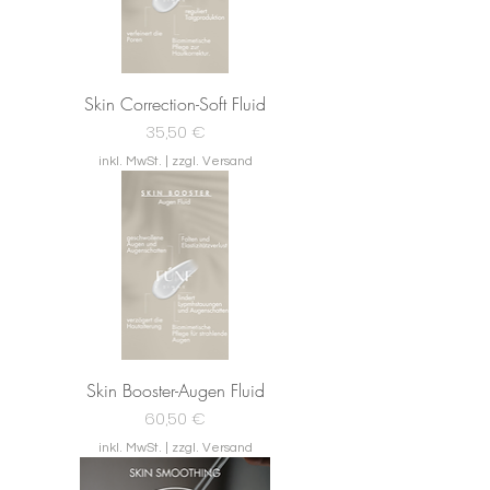
Skin Correction-Soft Fluid
Preis
35,50 €
inkl. MwSt.
|
zzgl. Versand
Skin Booster-Augen Fluid
Preis
60,50 €
inkl. MwSt.
|
zzgl. Versand