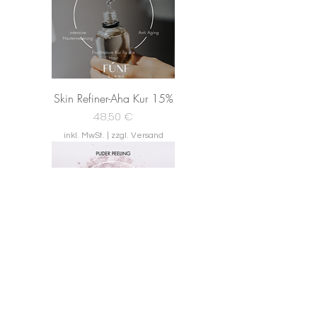
Skin Refiner-Aha Kur 15%
Preis
48,50 €
inkl. MwSt.
|
zzgl. Versand
Skin Barriere-Puderpeeling
Preis
48,50 €