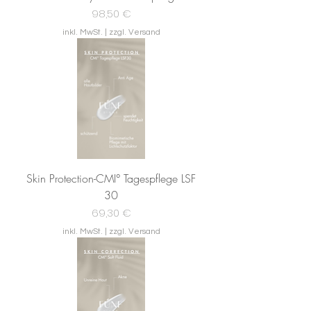
Preis
98,50 €
inkl. MwSt.
|
zzgl. Versand
Skin Protection-CMI° Tagespflege LSF
30
Preis
69,30 €
inkl. MwSt.
|
zzgl. Versand