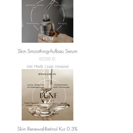
Skin Smoothing-Aufbau Serum
Preis
62,50 €
inkl. MwSt.
|
zzgl. Versand
Skin Renewal-Retinol Kur 0.3%