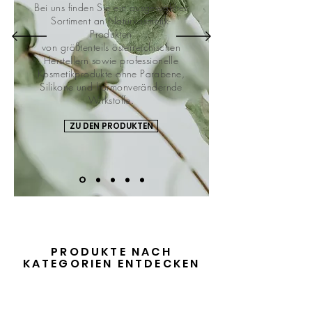
Bei uns finden Sie ein ausgewähltes
Sortiment an Naturkosmetik-
Produkten
von
grö
ßtenteils
österreichischen
Herstellern sowie professionelle
Kosmetikprodukte ohne Parabene,
Silikone und hormonverändernde
Wirkstoffe.
ZU DEN PRODUKTEN
PRODUKTE NACH
KATEGORIEN ENTDECKEN