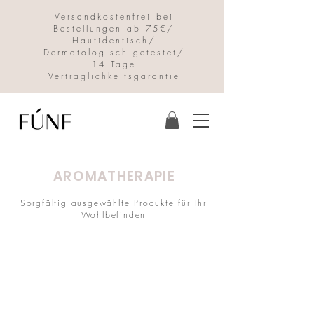
Versandkostenfrei bei
Bestellungen ab 75€/
Hautidentisch/
Dermatologisch getestet/
14 Tage
Verträglichkeitsgarantie
AROMATHERAPIE
Sorgfältig ausgewählte Produkte für Ihr
Wohlbefinden