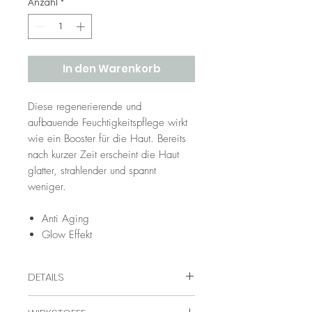
Anzahl
*
In den Warenkorb
Diese regenerierende und
aufbauende Feuchtigkeitspflege wirkt
wie ein Booster für die Haut. Bereits
nach kurzer Zeit erscheint die Haut
glatter, strahlender und spannt
weniger.
Anti Aging
Glow Effekt
DETAILS
Diese intensive Pflege eignet sich für