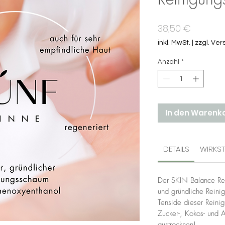
Preis
38,50 €
inkl. MwSt.
|
zzgl. Ve
Anzahl
*
In den Warenk
DETAILS
WIRKST
Der SKIN Balance Rei
und gründliche Reinig
Tenside dieser Reinig
Zucker-, Kokos- und 
austrocknen!