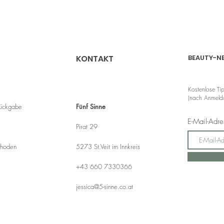
KONTAKT
BEAUTY-N
Kostenlose Ti
(nach Anmeldu
Rückgabe
Fünf Sinne
E-Mail-Adr
Pirat 29
thoden
5273 St.Veit im Innkreis
+43 660 7330366
jessica@5-sinne.co.at