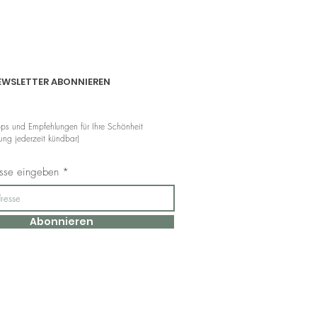
inkl. MwSt.
|
zzgl. Versand
EWSLETTER ABONNIEREN
pps und Empfehlungen für Ihre Schönheit
ng jederzeit kündbar)
esse eingeben
Abonnieren