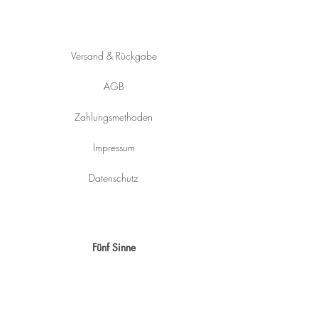
HILFE
Versand & Rückgabe
AGB
Zahlungsmethoden
Impressum
Datenschutz
KONTAKT
Fünf Sinne
Pirat 29
5273 St.Veit im Innkreis