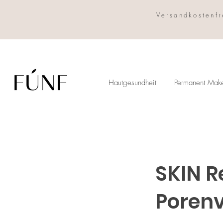
Versandkostenfr
Hautgesundheit
Permanent Mak
SKIN R
Porenv