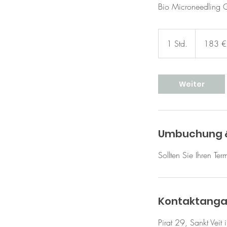
Bio Microneedling G
183
Euro
1 Std.
1
183 €
S
t
d
Weiter
Umbuchung 
Sollten Sie Ihren Te
Kontaktang
Pirat 29, Sankt Veit 