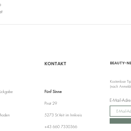
6
at
KONTAKT
BEAUTY-N
Kostenlose Ti
(nach Anmeldu
Rückgabe
Fünf Sinne
E-Mail-Adr
Pirat 29
thoden
5273 St.Veit im Innkreis
+43 660 7330366