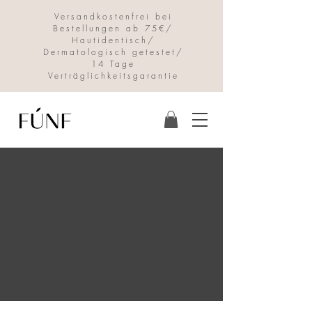
Versandkostenfrei bei
Bestellungen ab 75€/
Hautidentisch/
Dermatologisch getestet/
14 Tage
Verträglichkeitsgarantie