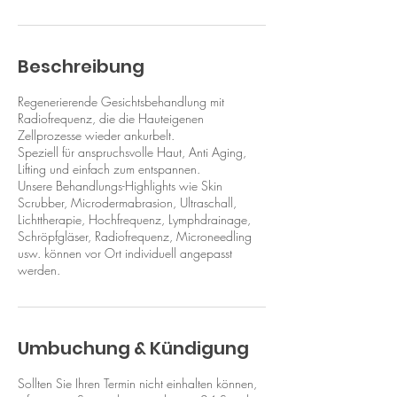
.
-
1
Beschreibung
S
t
d
Regenerierende Gesichtsbehandlung mit
3
Radiofrequenz, die die Hauteigenen
0
Zellprozesse wieder ankurbelt.
M
Speziell für anspruchsvolle Haut, Anti Aging,
i
Lifting und einfach zum entspannen.
n
Unsere Behandlungs-Highlights wie Skin
.
Scrubber, Microdermabrasion, Ultraschall,
Lichttherapie, Hochfrequenz, Lymphdrainage,
Schröpfgläser, Radiofrequenz, Microneedling
usw. können vor Ort individuell angepasst
werden.
Umbuchung & Kündigung
Sollten Sie Ihren Termin nicht einhalten können,