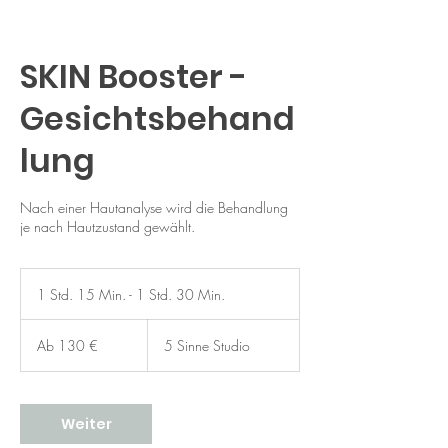
SKIN Booster -
Gesichtsbehand
lung
Nach einer Hautanalyse wird die Behandlung
je nach Hautzustand gewählt.
1 Std. 15 Min. - 1 Std. 30 Min.
1
S
Ab
t
130
Ab 130 €
5 Sinne Studio
Euro
d
1
5
M
Weiter
i
n