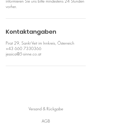
informieren Sie uns bitte mindestens 24 Stunden
vorher.
Kontaktangaben
Pirat 29, Sankt Veit im Innkreis, Österreich
+43 660 7330366
jessica@5-sinne.co.at
HILFE
Versand & Rückgabe
AGB