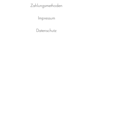
Zahlungsmethoden
Impressum
Datenschutz
KONTAKT
Fünf Sinne
Pirat 29
5273 St.Veit im Innkreis
+43 660 7330366
jessica@5-sinne.co.at
BEAUTY-NEWSLETTER ABONNIEREN