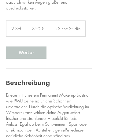
dadurch wirken Augen größer und
ausdrucksstarker.
350
Euro
2 Std.
2
350 €
5 Sinne Studio
S
t
d
.
Weiter
Beschreibung
Erlebe mit unserem Permanent Make up Lidstrich
wie PMU deine natürliche Schönheit
unterstreicht. Durch die optische Verdichtung im
Wimpernkranz wirken deine Augen sofort
frischer und strahlender – perfekt für jeden
Anlass. Egal ob beim Schwimmen, Sport oder
direkt nach dem Aufstehen; genieße jederzeit
natürliche Schönheit ohne ständiges