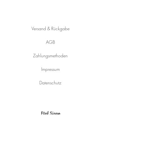
HILFE
Versand & Rückgabe
AGB
Zahlungsmethoden
Impressum
Datenschutz
KONTAKT
Fünf Sinne
Pirat 29
5273 St.Veit im Innkreis