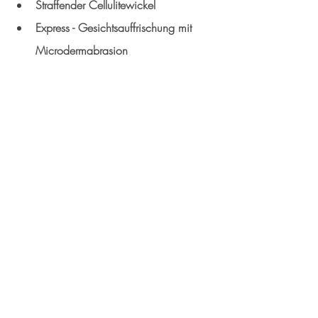
Straffender Cellulitewickel 
Express - Gesichtsauffrischung mit 
Microdermabrasion
Jetzt Behandlung buchen
Beauty
Kommentare