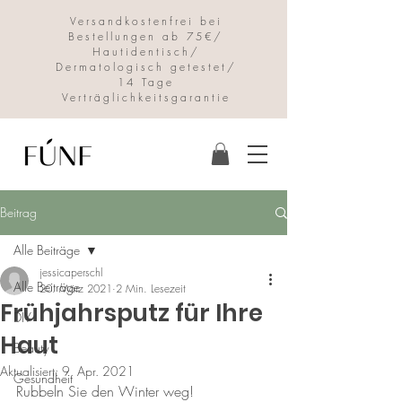
Versandkostenfrei bei
Bestellungen ab 75€/
Hautidentisch/
Dermatologisch getestet/
14 Tage
Verträglichkeitsgarantie
Beitrag
Alle Beiträge
jessicaperschl
Alle Beiträge
20. März 2021
2 Min. Lesezeit
Frühjahrsputz für Ihre
DIY
Haut
Beauty
Aktualisiert:
9. Apr. 2021
Gesundheit
Rubbeln Sie den Winter weg!