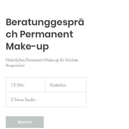
Beratunggesprä
ch Permanent
Make-up
Natürliches Permanent Make-up für höchste
Ansprüche!
Kostenlos
15 Min.
1
Kostenlos
5
M
5 Sinne Studio
i
n
.
Weiter