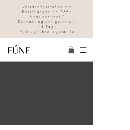
Versandkostenfrei bei
Bestellungen ab 75€/
Hautidentisch/
Dermatologisch getestet/
14 Tage
Verträglichkeitsgarantie