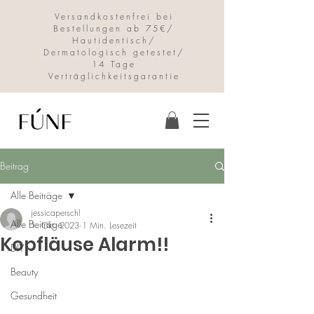
Versandkostenfrei bei
Bestellungen ab 75€/
Hautidentisch/
Dermatologisch getestet/
14 Tage
Verträglichkeitsgarantie
Beitrag
Alle Beiträge
jessicaperschl
Alle Beiträge
1. Okt. 2023
1 Min. Lesezeit
Kopfläuse Alarm!!
DIY
Beauty
Gesundheit