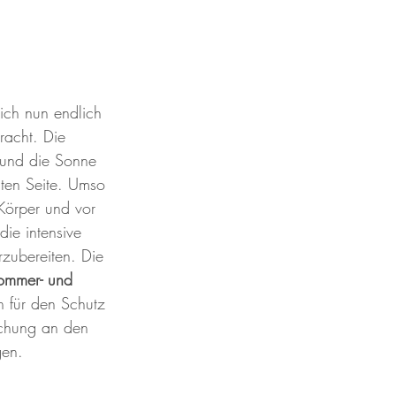
ich nun endlich 
Pracht. Die 
 und die Sonne 
sten Seite. Umso 
 Körper und vor 
die intensive 
zubereiten. Die 
mmer- und 
n für den Schutz 
schung an den 
en. 