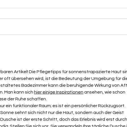
Tipps und Tricks gegen
Der
müde Beine
ansa
baren Artikel! Die Pflegetipps für sonnenstrapazierte Haut si
der oft übersehen wird, ist die Bedeutung der Umgebung für di
estaltetes Badezimmer kann die beruhigende Wirkung von Aft
. Man kann sich 
hier einige Inspirationen
 ansehen, wie schon 
ase der Ruhe schaffen.
r ein funktionaler Raum; es ist ein persönlicher Rückzugsort. 
Sonne sehnt sich nicht nur die Haut, sondern auch der Geist 
usche ist der erste Schritt, doch das Erlebnis wird erst durch
dig. Stellen Sie sich vor, Sie verwandeln Ihre tägliche Dusche i