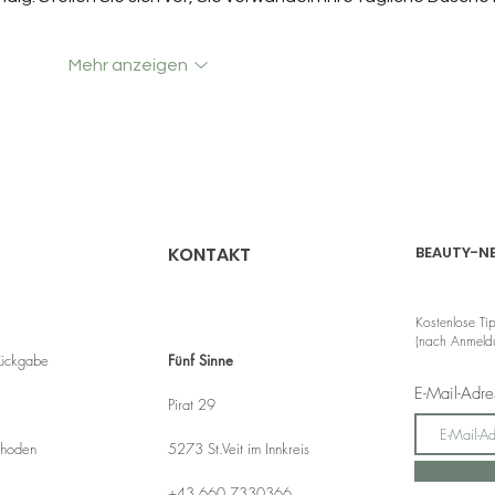
Mehr anzeigen
KONTAKT
BEAUTY-N
Kostenlose Ti
(nach Anmeldu
Rückgabe
Fünf Sinne
E-Mail-Adr
Pirat 29
thoden
5273 St.Veit im Innkreis
+43 660 7330366