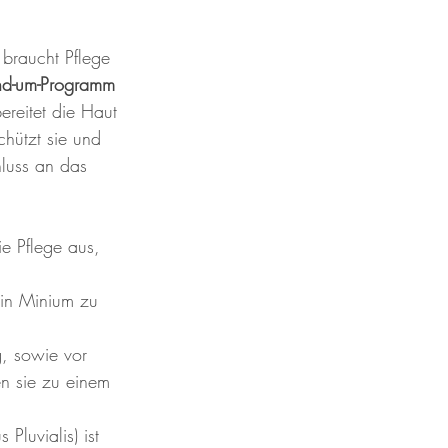
braucht Pflege 
nd-um-Programm
ereitet die Haut 
chützt sie und 
hluss an das 
e Pflege aus, 
ein Minium zu 
, sowie vor 
en sie zu einem 
Pluvialis) ist 