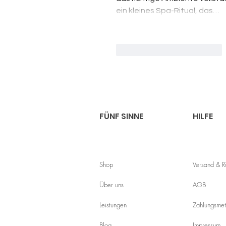
ein kleines Spa-Ritual, das…
Gefällt mir
Antworten
FÜNF SINNE
HILFE
Shop
Versand & 
Über uns
AGB
Leistungen
Zahlungsme
Blog
Impressum