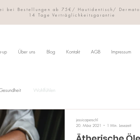
ei bei Bestellungen ab 75€/ Hautidentisch/ Dermato
14 Tage Verträglichkeitsgarantie
e-up
Über uns
Blog
Kontakt
AGB
Impressum
Gesundheit
Wohlfühlen
jessicaperschl
20. März 2021
1 Min. Lesezeit
Ätherische Öle