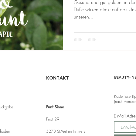
Gesund und gut gelaunt in den 
Düfte wirken direkt auf das Un
unseren...
KONTAKT
BEAUTY-N
Kostenlose Ti
(nach Anmeldu
Rückgabe
Fünf Sinne
E-Mail-Adr
Pirat 29
thoden
5273 St.Veit im Innkreis