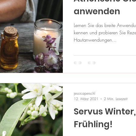
anwenden
Lernen Sie das breite Anwendu
kennen und probieren Sie Reze
Hautanwendungen...
jessicaperschl
12. März 2021
2 Min. Lesezeit
Servus Winter,
Frühling!